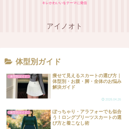
キレかわいいをテーマに発信
アイノオト
【顔タイプ別】あなたに似合う
もう失敗しない！誰でも簡単に
ブランドがわかる完全ガイド
実践できるおしゃれ配色テクニ
ック（５Step）
体型別ガイド
痩せて見えるスカートの選び方｜
体型別ガイド
体型別・お腹・脚・全体のお悩み
解決ガイド
2026.04.26
ぽっちゃり・アラフォーでも似合
体型別ガイド
う！ロングプリーツスカートの選
び方と着こなし術