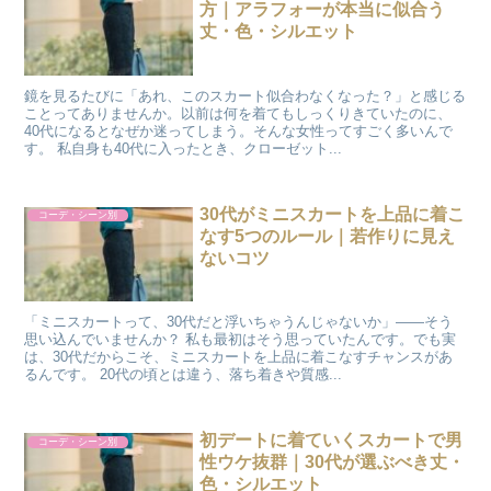
方｜アラフォーが本当に似合う
丈・色・シルエット
鏡を見るたびに「あれ、このスカート似合わなくなった？」と感じる
ことってありませんか。以前は何を着てもしっくりきていたのに、
40代になるとなぜか迷ってしまう。そんな女性ってすごく多いんで
す。 私自身も40代に入ったとき、クローゼット...
30代がミニスカートを上品に着こ
コーデ・シーン別
なす5つのルール｜若作りに見え
ないコツ
「ミニスカートって、30代だと浮いちゃうんじゃないか」——そう
思い込んでいませんか？ 私も最初はそう思っていたんです。でも実
は、30代だからこそ、ミニスカートを上品に着こなすチャンスがあ
るんです。 20代の頃とは違う、落ち着きや質感...
初デートに着ていくスカートで男
コーデ・シーン別
性ウケ抜群｜30代が選ぶべき丈・
色・シルエット