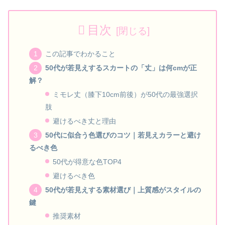
目次
この記事でわかること
50代が若見えするスカートの「丈」は何cmが正
解？
ミモレ丈（膝下10cm前後）が50代の最強選択
肢
避けるべき丈と理由
50代に似合う色選びのコツ｜若見えカラーと避け
るべき色
50代が得意な色TOP4
避けるべき色
50代が若見えする素材選び｜上質感がスタイルの
鍵
推奨素材