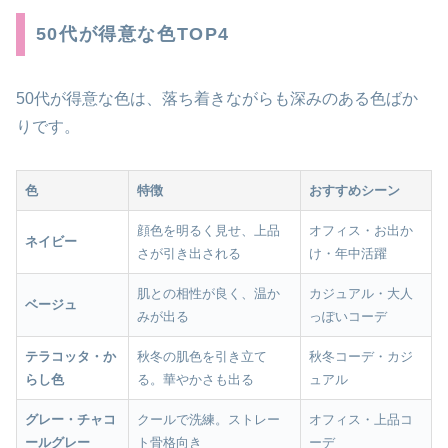
50代が得意な色TOP4
50代が得意な色は、落ち着きながらも深みのある色ばか
りです。
色
特徴
おすすめシーン
顔色を明るく見せ、上品
オフィス・お出か
ネイビー
さが引き出される
け・年中活躍
肌との相性が良く、温か
カジュアル・大人
ベージュ
みが出る
っぽいコーデ
テラコッタ・か
秋冬の肌色を引き立て
秋冬コーデ・カジ
らし色
る。華やかさも出る
ュアル
グレー・チャコ
クールで洗練。ストレー
オフィス・上品コ
ールグレー
ト骨格向き
ーデ