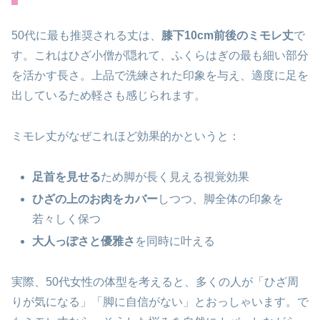
50代に最も推奨される丈は、
膝下10cm前後のミモレ丈
で
す。これはひざ小僧が隠れて、ふくらはぎの最も細い部分
を活かす長さ。上品で洗練された印象を与え、適度に足を
出しているため軽さも感じられます。
ミモレ丈がなぜこれほど効果的かというと：
足首を見せる
ため脚が長く見える視覚効果
ひざの上のお肉をカバー
しつつ、脚全体の印象を
若々しく保つ
大人っぽさと優雅さ
を同時に叶える
実際、50代女性の体型を考えると、多くの人が「ひざ周
りが気になる」「脚に自信がない」とおっしゃいます。で