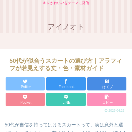
キレかわいいをテーマに発信
アイノオト
【顔タイプ別】あなたに似合う
もう失敗しない！誰でも簡単に
ブランドがわかる完全ガイド
実践できるおしゃれ配色テクニ
ック（５Step）
50代が似合うスカートの選び方｜アラフィ
フが若見えする丈・色・素材ガイド
Twitter
Facebook
はてブ
Pocket
LINE
コピー
2026.04.25
50代が自信を持ってはけるスカートって、実は意外と選