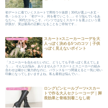
初デートに着ていくスカートで男性ウケ抜群｜30代が選ぶべき丈・
色・シルエット 「初デート、何を着ていこう…」そう悩んでいるあ
なたへ。 30代だからこそ、パンツではなくスカートを選ぶという選
択肢が、実は最高の正解になることをご存知です...
スカート×スニーカーコーデを大
コーデ・シーン別
人っぽく決める5つのコツ｜子供
っぽく見えないポイント
「スニーカーを合わせたいのに、どうしても子供っぽく見えてしま
う…」 そんなお悩み、ありませんか？スカートとスニーカーの組み
合わせは確かに魅力的なのに、バランスを一つ間違えると一気に幼い
印象になってしまいますよね。私も最初は悩んでい...
ロングピンヒールブーツ×スカー
コーデ・シーン別
トで作る大人セクシーコーデ｜脚
長効果と骨格別着こなし術