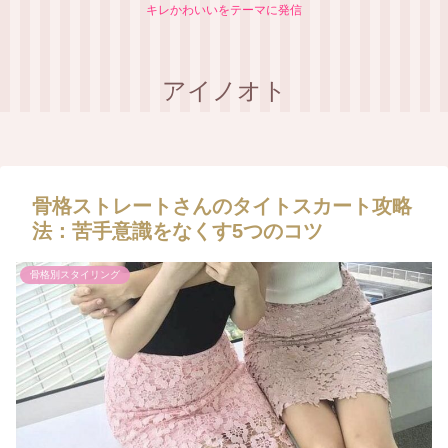
キレかわいいをテーマに発信
アイノオト
【顔タイプ別】あなたに似合う
もう失敗しない！誰でも簡単に
ブランドがわかる完全ガイド
実践できるおしゃれ配色テクニ
ック（５Step）
骨格ストレートさんのタイトスカート攻略
法：苦手意識をなくす5つのコツ
骨格別スタイリング