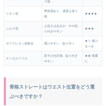
プ感
季節感あり、適度な張り
リネン混
★★★★
感
上品さはあるが、やや貼
シルク混
★★★
り付きやすい
★☆ 避け
ポリウレタン多配合
透けやすい、貼り付く
るべき
若干の光沢感、貼り付き
★★ 慎重
テンセルツイル
やすい
に
骨格ストレートはウエスト位置をどう選
ぶべきですか？