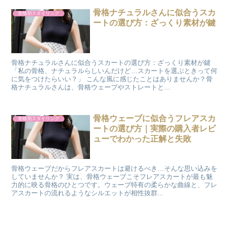
骨格ナチュラルさんに似合うスカ
骨格別スタイリング
ートの選び方：ざっくり素材が鍵
骨格ナチュラルさんに似合うスカートの選び方：ざっくり素材が鍵
「私の骨格、ナチュラルらしいんだけど…スカートを選ぶときって何
に気をつけたらいい？」 こんな風に感じたことはありませんか？骨
格ナチュラルさんは、骨格ウェーブやストレートと...
骨格ウェーブに似合うフレアスカ
骨格別スタイリング
ートの選び方｜実際の購入者レビ
ューでわかった正解と失敗
骨格ウェーブだからフレアスカートは避けるべき…そんな思い込みを
していませんか？ 実は、骨格ウェーブこそフレアスカートが最も魅
力的に映る骨格のひとつです。ウェーブ特有の柔らかな曲線と、フレ
アスカートの流れるようなシルエットが相性抜群...