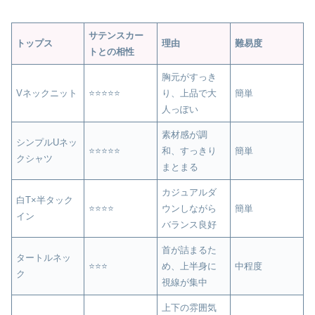
サテンスカー
トップス
理由
難易度
トとの相性
胸元がすっき
Vネックニット
⭐⭐⭐⭐⭐
り、上品で大
簡単
人っぽい
素材感が調
シンプルUネッ
⭐⭐⭐⭐⭐
和、すっきり
簡単
クシャツ
まとまる
カジュアルダ
白T×半タック
⭐⭐⭐⭐
ウンしながら
簡単
イン
バランス良好
首が詰まるた
タートルネッ
⭐⭐⭐
め、上半身に
中程度
ク
視線が集中
上下の雰囲気