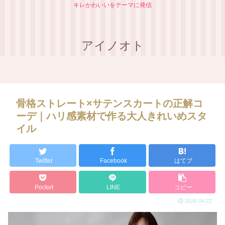
キレかわいいをテーマに発信
アイノオト
【顔タイプ別】あなたに似合う
もう失敗しない！誰でも簡単に
ブランドがわかる完全ガイド
実践できるおしゃれ配色テクニ
ック（５Step）
骨格ストレート×サテンスカートの正解コ
ーデ｜ハリ感素材で作る大人きれいめスタ
イル
Twitter
Facebook
はてブ
Pocket
LINE
コピー
2026.04.22